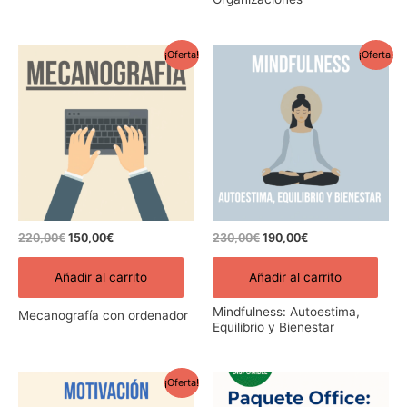
El
El
El
El
¡Oferta!
¡Oferta!
precio
precio
precio
precio
original
actual
original
actual
era:
es:
era:
es:
220,00€.
150,00€.
230,00€.
190,00€.
220,00
€
150,00
€
230,00
€
190,00
€
Añadir al carrito
Añadir al carrito
Mindfulness: Autoestima,
Mecanografía con ordenador
Equilibrio y Bienestar
El
El
¡Oferta!
precio
precio