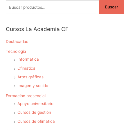
Buscar
s
c
a
Cursos La Academia CF
r
p
Destacadas
o
Tecnología
r
Informatica
:
Ofimatica
Artes gráficas
Imagen y sonido
Formación presencial
Apoyo universitario
Cursos de gestión
Cursos de ofimática