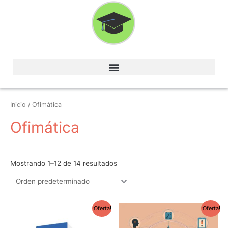
Ir
al
contenido
Inicio
/ Ofimática
Ofimática
Mostrando 1–12 de 14 resultados
El
El
El
El
¡Oferta!
¡Oferta!
precio
precio
precio
precio
original
actual
original
actual