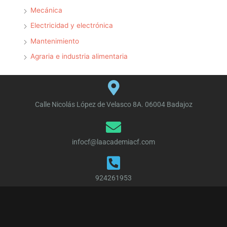
Mecánica
Electricidad y electrónica
Mantenimiento
Agraria e industria alimentaria
Calle Nicolás López de Velasco 8A. 06004 Badajoz
infocf@laacademiacf.com
924261953