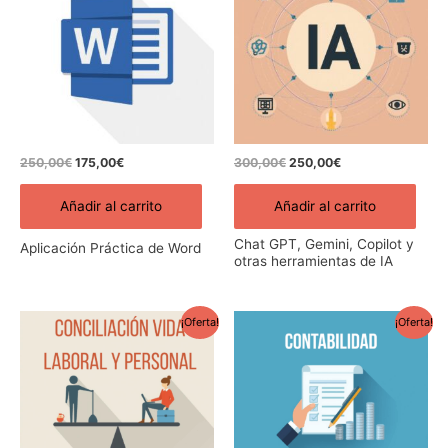
era:
es:
era:
es:
250,00€.
175,00€.
300,00€.
250,00€.
250,00
€
175,00
€
300,00
€
250,00
€
Añadir al carrito
Añadir al carrito
Chat GPT, Gemini, Copilot y
Aplicación Práctica de Word
otras herramientas de IA
El
El
El
El
¡Oferta!
¡Oferta!
precio
precio
precio
precio
original
actual
original
actual
era:
es:
era:
es:
250,00€.
175,00€.
400,00€.
270,00€.