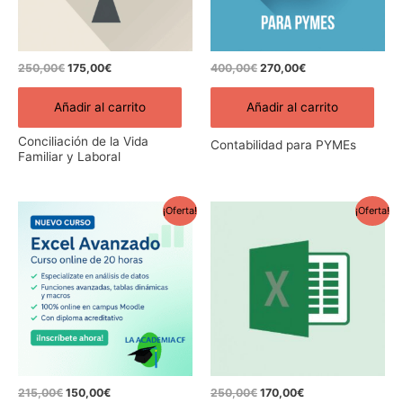
250,00
€
175,00
€
400,00
€
270,00
€
Añadir al carrito
Añadir al carrito
Conciliación de la Vida
Contabilidad para PYMEs
Familiar y Laboral
El
El
El
El
¡Oferta!
¡Oferta!
precio
precio
precio
precio
original
actual
original
actual
era:
es:
era:
es:
215,00€.
150,00€.
250,00€.
170,00€.
215,00
€
150,00
€
250,00
€
170,00
€