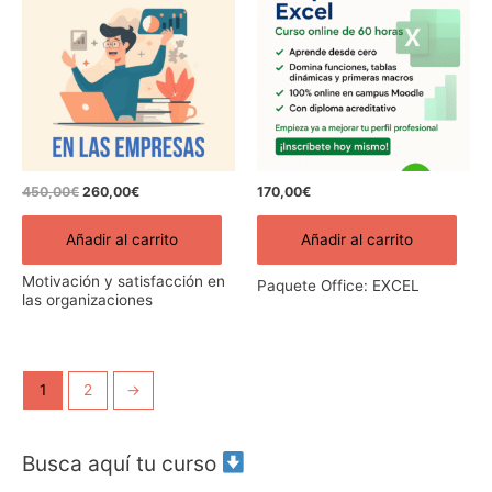
original
actual
era:
es:
450,00€.
260,00€.
450,00
€
260,00
€
170,00
€
Añadir al carrito
Añadir al carrito
Motivación y satisfacción en
Paquete Office: EXCEL
las organizaciones
1
2
→
Busca aquí tu curso
B
u