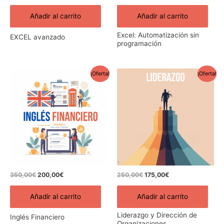
Añadir al carrito
Añadir al carrito
Excel: Automatización sin
EXCEL avanzado
programación
El
El
El
El
¡Oferta!
¡Oferta!
precio
precio
precio
precio
original
actual
original
actual
era:
es:
era:
es:
350,00€.
200,00€.
250,00€.
175,00€.
350,00
€
200,00
€
250,00
€
175,00
€
Añadir al carrito
Añadir al carrito
Liderazgo y Dirección de
Inglés Financiero
Organizaciones