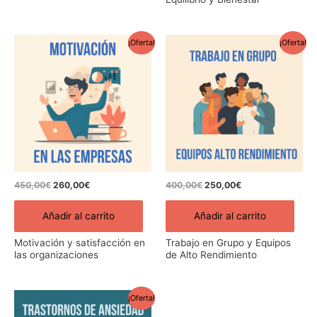
El
El
El
El
¡Oferta!
¡Oferta!
precio
precio
precio
precio
original
actual
original
actual
era:
es:
era:
es:
450,00€.
260,00€.
400,00€.
250,00€.
450,00
€
260,00
€
400,00
€
250,00
€
Añadir al carrito
Añadir al carrito
Motivación y satisfacción en
Trabajo en Grupo y Equipos
las organizaciones
de Alto Rendimiento
El
El
¡Oferta!
precio
precio