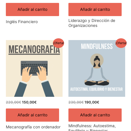
Añadir al carrito
Añadir al carrito
Liderazgo y Dirección de
Inglés Financiero
Organizaciones
El
El
El
El
¡Oferta!
¡Oferta!
precio
precio
precio
precio
original
actual
original
actual
era:
es:
era:
es:
220,00€.
150,00€.
230,00€.
190,00€.
220,00
€
150,00
€
230,00
€
190,00
€
Añadir al carrito
Añadir al carrito
Mindfulness: Autoestima,
Mecanografía con ordenador
Equilibrio y Bienestar