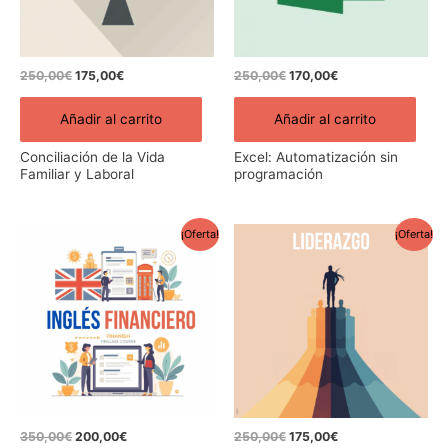
250,00
€
175,00
€
250,00
€
170,00
€
Añadir al carrito
Añadir al carrito
Conciliación de la Vida
Excel: Automatización sin
Familiar y Laboral
programación
El
El
El
El
¡Oferta!
¡Oferta!
precio
precio
precio
precio
original
actual
original
actual
era:
es:
era:
es:
350,00€.
200,00€.
250,00€.
175,00€.
350,00
€
200,00
€
250,00
€
175,00
€