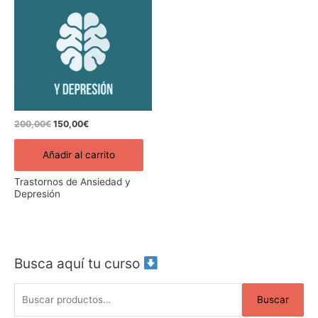
original
actual
era:
es:
200,00€.
150,00€.
200,00
€
150,00
€
Añadir al carrito
Trastornos de Ansiedad y
Depresión
Busca aquí tu curso
B
u
Buscar
s