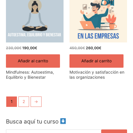
era:
es:
era:
es:
230,00€.
190,00€.
450,00€.
260,00€.
230,00
€
190,00
€
450,00
€
260,00
€
Añadir al carrito
Añadir al carrito
Mindfulness: Autoestima,
Motivación y satisfacción en
Equilibrio y Bienestar
las organizaciones
1
2
→
Busca aquí tu curso
B
u