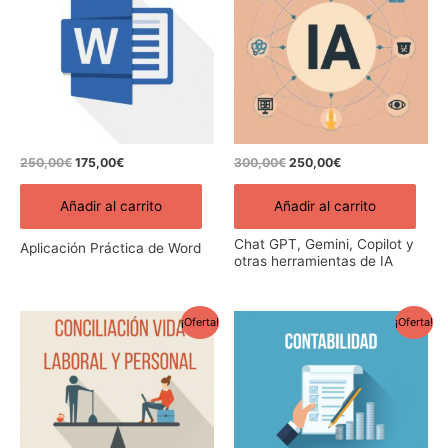
era:
es:
era:
es:
250,00€.
175,00€.
300,00€.
250,00€.
250,00
€
175,00
€
300,00
€
250,00
€
Añadir al carrito
Añadir al carrito
Chat GPT, Gemini, Copilot y
Aplicación Práctica de Word
otras herramientas de IA
El
El
El
El
¡Oferta!
¡Oferta!
precio
precio
precio
precio
original
actual
original
actual
era:
es:
era:
es:
250,00€.
175,00€.
400,00€.
270,00€.