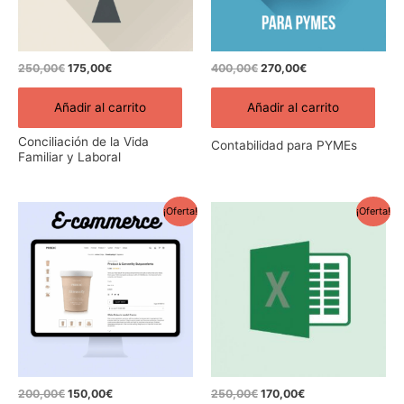
250,00
€
175,00
€
400,00
€
270,00
€
Añadir al carrito
Añadir al carrito
Conciliación de la Vida
Contabilidad para PYMEs
Familiar y Laboral
El
El
El
El
¡Oferta!
¡Oferta!
precio
precio
precio
precio
original
actual
original
actual
era:
es:
era:
es:
200,00€.
150,00€.
250,00€.
170,00€.
200,00
€
150,00
€
250,00
€
170,00
€