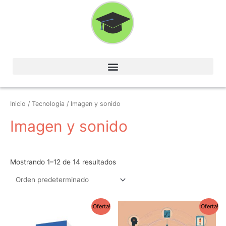
Ir
al
contenido
Inicio
/
Tecnología
/ Imagen y sonido
Imagen y sonido
Mostrando 1–12 de 14 resultados
El
El
El
El
¡Oferta!
¡Oferta!
precio
precio
precio
precio
original
actual
original
actual