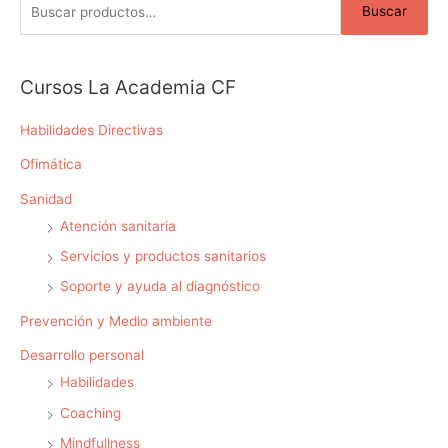
Buscar
s
c
a
Cursos La Academia CF
r
p
Habilidades Directivas
o
Ofimática
r
Sanidad
:
Atención sanitaria
Servicios y productos sanitarios
Soporte y ayuda al diagnóstico
Prevención y Medio ambiente
Desarrollo personal
Habilidades
Coaching
Mindfullness