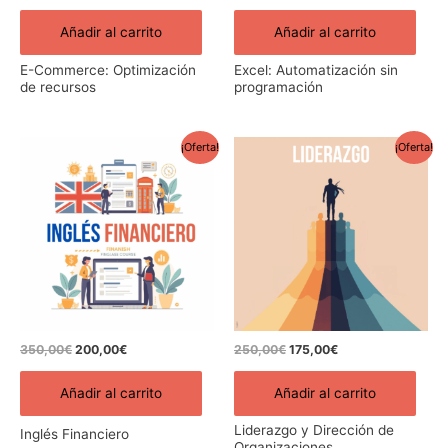
Añadir al carrito
Añadir al carrito
E-Commerce: Optimización
Excel: Automatización sin
de recursos
programación
El
El
El
El
¡Oferta!
¡Oferta!
precio
precio
precio
precio
original
actual
original
actual
era:
es:
era:
es:
350,00€.
200,00€.
250,00€.
175,00€.
350,00
€
200,00
€
250,00
€
175,00
€
Añadir al carrito
Añadir al carrito
Liderazgo y Dirección de
Inglés Financiero
Organizaciones