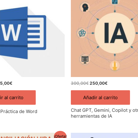
iginal
actual
original
actual
a:
es:
era:
es:
0,00€.
175,00€.
300,00€.
250,00€.
75,00
€
300,00
€
250,00
€
r al carrito
Añadir al carrito
Chat GPT, Gemini, Copilot y ot
 Práctica de Word
herramientas de IA
El
El
El
¡Oferta!