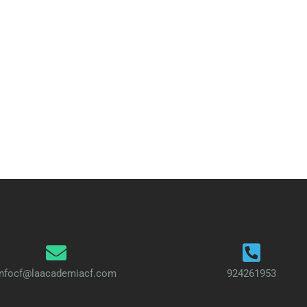
infocf@laacademiacf.com
924261953