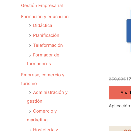
or
r
Gestión Empresarial
er
25
:
Formación y educación
Didáctica
Planificación
Teleformación
Formador de
formadores
Empresa, comercio y
250,00
€
1
turismo
Administración y
Añadi
gestión
Aplicación
Comercio y
marketing
El
Hostelería y