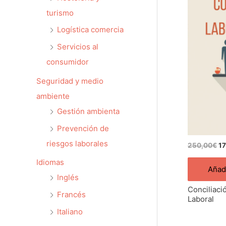
pr
turismo
or
er
Logística comercia
25
Servicios al
consumidor
Seguridad y medio
ambiente
Gestión ambienta
Prevención de
riesgos laborales
250,00
€
1
Idiomas
Añadi
Inglés
Conciliació
Francés
Laboral
Italiano