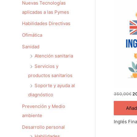
Nuevas Tecnologías
El
pr
aplicadas a las Pymes
or
er
Habilidades Directivas
35
Ofimática
Sanidad
Atención sanitaria
Servicios y
productos sanitarios
Soporte y ayuda al
350,00
€
2
diagnóstico
Prevención y Medio
Añadi
ambiente
Inglés Fin
Desarrollo personal
Habilidades