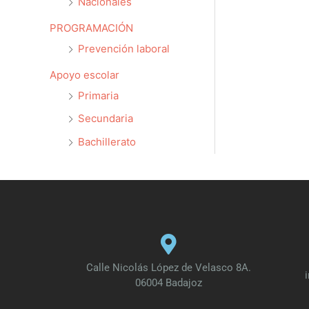
Nacionales
PROGRAMACIÓN
Prevención laboral
Apoyo escolar
Primaria
Secundaria
Bachillerato
Calle Nicolás López de Velasco 8A.
06004 Badajoz