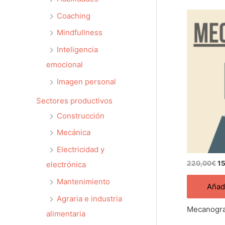
El
Coaching
pr
or
Mindfullness
er
22
Inteligencia
emocional
Imagen personal
Sectores productivos
Construcción
Mecánica
Electricidad y
220,00
€
1
electrónica
Mantenimiento
Añadi
Agraria e industria
Mecanogra
alimentaria