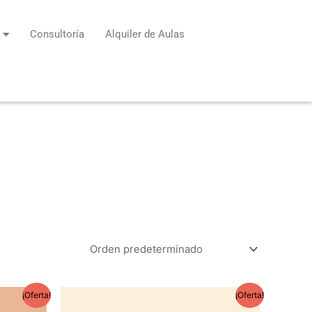
Consultoría
Alquiler de Aulas
El
El
¡Oferta!
¡Oferta!
precio
precio