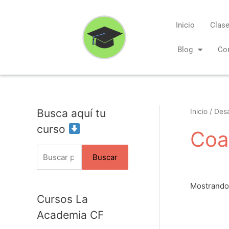
Ir
al
Inicio
Clase
contenido
Blog
Co
Busca aquí tu
B
Inicio
/
Desa
u
curso
Coa
s
Buscar
c
a
Mostrando 
r
Cursos La
p
Academia CF
El
o
pr