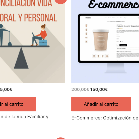
ecio
precio
precio
precio
iginal
actual
original
actual
a:
es:
era:
es:
0,00€.
175,00€.
200,00€.
150,00€.
75,00
€
200,00
€
150,00
€
r al carrito
Añadir al carrito
n de la Vida Familiar y
E-Commerce: Optimización de