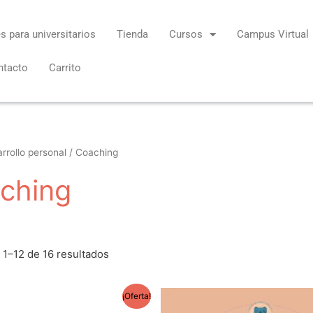
s para universitarios
Tienda
Cursos
Campus Virtual
ntacto
Carrito
rrollo personal
/ Coaching
ching
1–12 de 16 resultados
El
El
El
¡Oferta!
ecio
precio
precio
precio