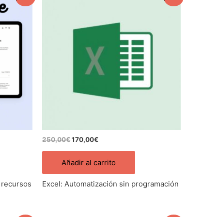
precio
precio
original
actual
era:
es:
250,00€.
170,00€.
250,00
€
170,00
€
Añadir al carrito
 recursos
Excel: Automatización sin programación