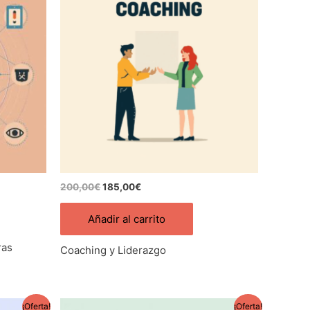
original
actual
era:
es:
200,00€.
185,00€.
200,00
€
185,00
€
Añadir al carrito
ras
Coaching y Liderazgo
El
El
¡Oferta!
¡Oferta!