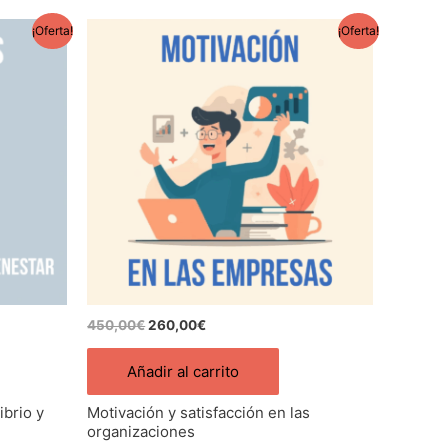
El
El
¡Oferta!
¡Oferta!
precio
precio
original
actual
era:
es:
450,00€.
260,00€.
450,00
€
260,00
€
Añadir al carrito
ibrio y
Motivación y satisfacción en las
organizaciones