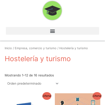
Ir
al
contenido
Inicio
/
Empresa, comercio y turismo
/ Hostelería y turismo
Hostelería y turismo
Mostrando 1–12 de 16 resultados
El
El
El
El
¡Oferta!
¡Oferta!
precio
precio
precio
precio
original
actual
original
actual