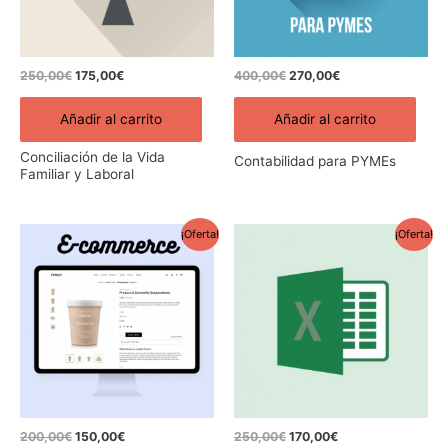
250,00
€
175,00
€
400,00
€
270,00
€
Añadir al carrito
Añadir al carrito
Conciliación de la Vida
Contabilidad para PYMEs
Familiar y Laboral
El
El
El
El
¡Oferta!
¡Oferta!
precio
precio
precio
precio
original
actual
original
actual
era:
es:
era:
es:
200,00€.
150,00€.
250,00€.
170,00€.
200,00
€
150,00
€
250,00
€
170,00
€