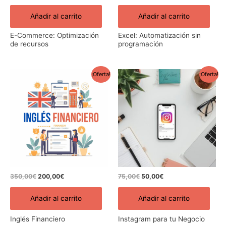
Añadir al carrito
Añadir al carrito
E-Commerce: Optimización
Excel: Automatización sin
de recursos
programación
El
El
El
El
¡Oferta!
¡Oferta!
precio
precio
precio
precio
original
actual
original
actual
era:
es:
era:
es:
350,00€.
200,00€.
75,00€.
50,00€.
350,00
€
200,00
€
75,00
€
50,00
€
Añadir al carrito
Añadir al carrito
Inglés Financiero
Instagram para tu Negocio