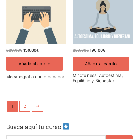
era:
es:
era:
es:
220,00€.
150,00€.
230,00€.
190,00€.
220,00
€
150,00
€
230,00
€
190,00
€
Añadir al carrito
Añadir al carrito
Mindfulness: Autoestima,
Mecanografía con ordenador
Equilibrio y Bienestar
1
2
→
Busca aquí tu curso
B
u