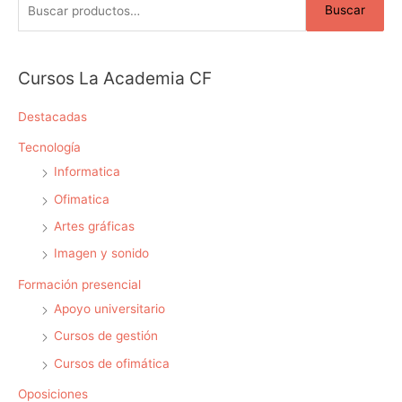
Buscar
s
c
a
Cursos La Academia CF
r
p
Destacadas
o
Tecnología
r
Informatica
:
Ofimatica
Artes gráficas
Imagen y sonido
Formación presencial
Apoyo universitario
Cursos de gestión
Cursos de ofimática
Oposiciones