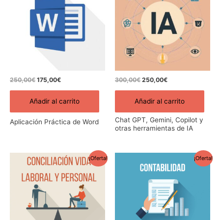
era:
es:
era:
es:
250,00€.
175,00€.
300,00€.
250,00€.
250,00
€
175,00
€
300,00
€
250,00
€
Añadir al carrito
Añadir al carrito
Chat GPT, Gemini, Copilot y
Aplicación Práctica de Word
otras herramientas de IA
El
El
El
El
¡Oferta!
¡Oferta!
precio
precio
precio
precio
original
actual
original
actual
era:
es:
era:
es:
250,00€.
175,00€.
400,00€.
270,00€.