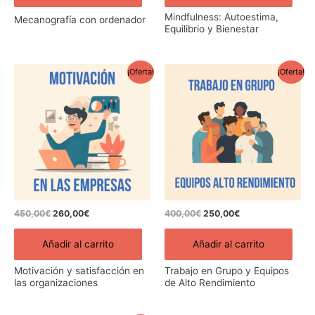
Mindfulness: Autoestima,
Mecanografía con ordenador
Equilibrio y Bienestar
El
El
El
El
¡Oferta!
¡Oferta!
precio
precio
precio
precio
original
actual
original
actual
era:
es:
era:
es:
450,00€.
260,00€.
400,00€.
250,00€.
450,00
€
260,00
€
400,00
€
250,00
€
Añadir al carrito
Añadir al carrito
Motivación y satisfacción en
Trabajo en Grupo y Equipos
las organizaciones
de Alto Rendimiento