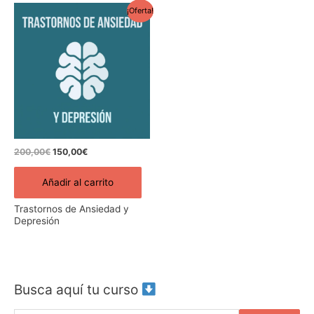
El
El
¡Oferta!
precio
precio
original
actual
era:
es:
200,00€.
150,00€.
200,00
€
150,00
€
Añadir al carrito
Trastornos de Ansiedad y
Depresión
Busca aquí tu curso
B
u