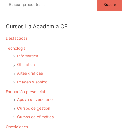
Buscar
s
c
a
Cursos La Academia CF
r
p
Destacadas
o
Tecnología
r
Informatica
:
Ofimatica
Artes gráficas
Imagen y sonido
Formación presencial
Apoyo universitario
Cursos de gestión
Cursos de ofimática
Oposiciones