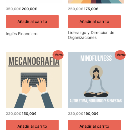
350,00
€
200,00
€
250,00
€
175,00
€
Añadir al carrito
Añadir al carrito
Liderazgo y Dirección de
Inglés Financiero
Organizaciones
El
El
El
El
¡Oferta!
¡Oferta!
precio
precio
precio
precio
original
actual
original
actual
era:
es:
era:
es:
220,00€.
150,00€.
230,00€.
190,00€.
220,00
€
150,00
€
230,00
€
190,00
€
Añadir al carrito
Añadir al carrito