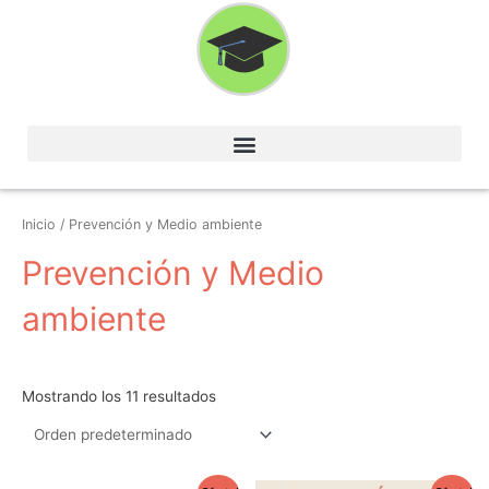
Ir
al
contenido
Inicio
/ Prevención y Medio ambiente
Prevención y Medio
ambiente
Mostrando los 11 resultados
El
El
El
El