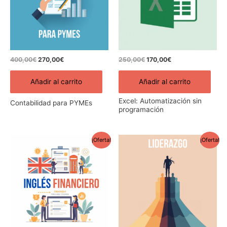
400,00
€
270,00
€
250,00
€
170,00
€
Añadir al carrito
Añadir al carrito
Excel: Automatización sin
Contabilidad para PYMEs
programación
El
El
El
El
¡Oferta!
¡Oferta!
precio
precio
precio
precio
original
actual
original
actual
era:
es:
era:
es:
350,00€.
200,00€.
250,00€.
175,00€.