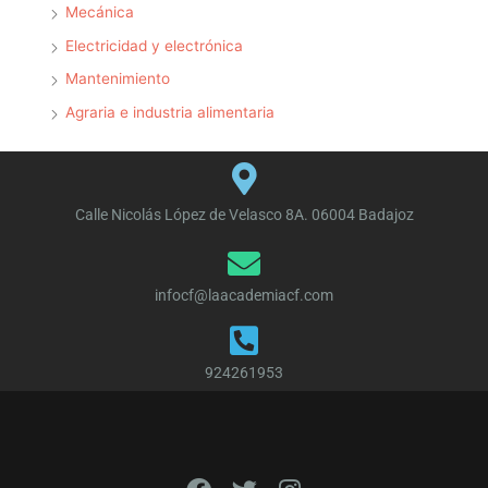
Mecánica
Electricidad y electrónica
Mantenimiento
Agraria e industria alimentaria
Calle Nicolás López de Velasco 8A. 06004 Badajoz
infocf@laacademiacf.com
924261953