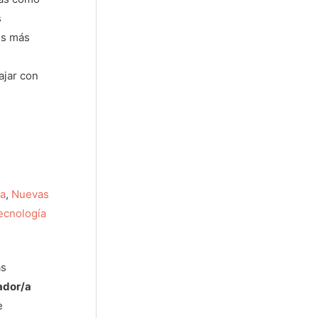
s
es más
s
ajar con
ca
,
Nuevas
ecnología
as
ador/a
e