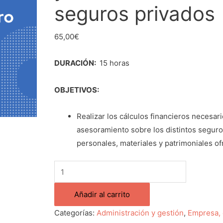
seguros privados
en
los
seguros
65,00
€
privados
cantidad
DURACIÓN:
15 horas
OBJETIVOS:
Realizar los cálculos financieros necesari
asesoramiento sobre los distintos segur
personales, materiales y patrimoniales of
Añadir al carrito
Categorías:
Administración y gestión
,
Empresa,