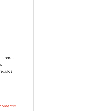
os para el
os
recidos.
 comercio