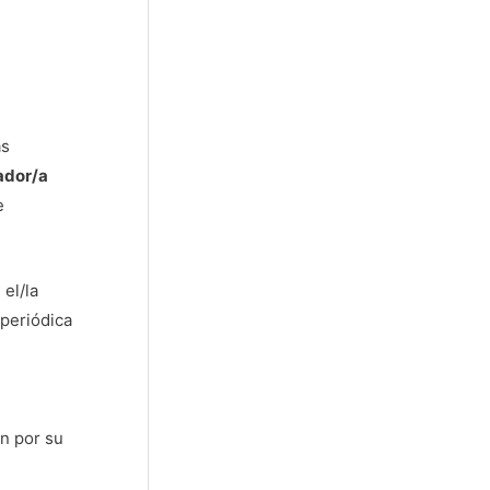
as
ador/a
e
 el/la
 periódica
ón por su