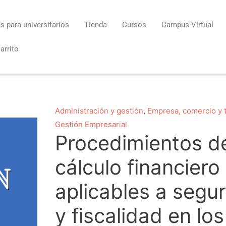
s para universitarios
Tienda
Cursos
Campus Virtual
arrito
Procedimientos
Administración y gestión
,
Empresa, comercio y 
de
Gestión Empresarial
Procedimientos d
cálculo
financiero
cálculo financiero
aplicables
a
aplicables a segu
seguros
y
y fiscalidad en los
fiscalidad