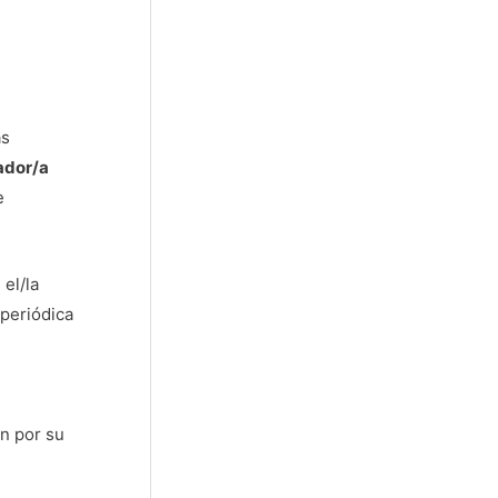
as
ador/a
e
 el/la
 periódica
ón por su