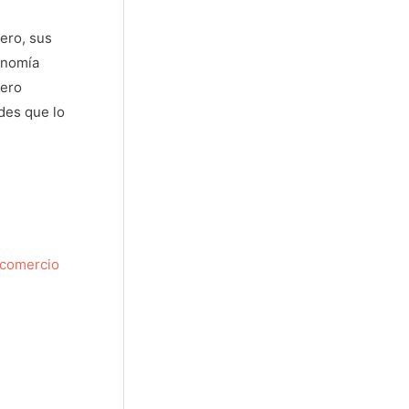
iero, sus
conomía
iero
ades que lo
 comercio