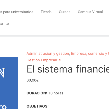
s para universitarios
Tienda
Cursos
Campus Virtual
arrito
El
Administración y gestión
,
Empresa, comercio y 
sistema
Gestión Empresarial
El sistema financi
financiero
cantidad
60,00
€
DURACIÓN:
10 horas
OBJETIVOS: