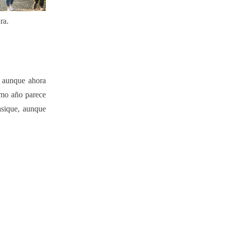
ra.
, aunque ahora
imo año parece
asique, aunque