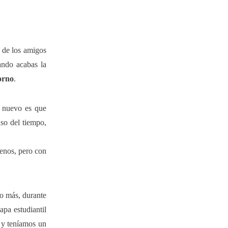
e de los amigos
ando acabas la
orno
.
o nuevo es que
so del tiempo,
menos, pero con
ño más, durante
apa estudiantil
 y teníamos un