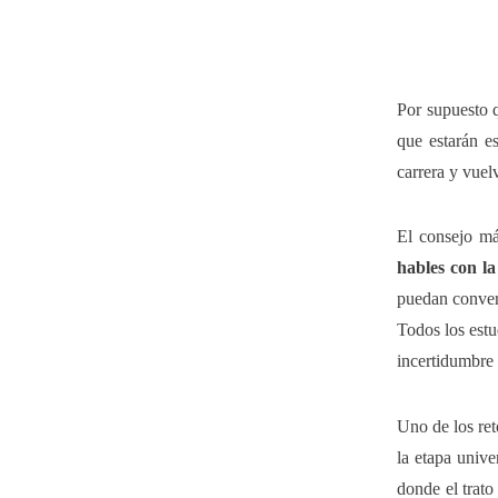
Por supuesto q
que estarán e
carrera y vuel
El consejo má
hables con la
puedan conver
Todos los estu
incertidumbre 
Uno de los ret
la etapa univer
donde el trat