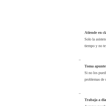
Atiende en cl
Solo la asiste
tiempo y no te
–
Toma apuntes
Si no los puede
problemas de n
–
Trabaja a dia