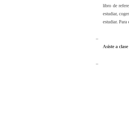
libro de refer
estudiar, coge
estudiar. Para
–
Asiste a clas
–