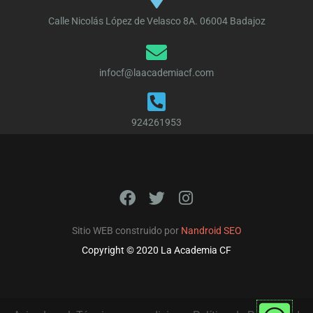
Calle Nicolás López de Velasco 8A. 06004 Badajoz
infocf@laacademiacf.com
924261953
F
T
I
a
w
n
c
i
s
Sitio WEB construido por
Nandroid SEO
lver
e
t
t
Copyright © 2020 La Academia CF
arriba
b
t
a
o
e
g
o
r
r
k
a