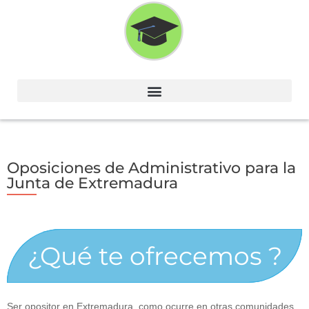
Ir
al
contenido
Oposiciones de Administrativo para la
Junta de Extremadura
¿Qué te ofrecemos ?
Ser opositor en Extremadura, como ocurre en otras comunidades