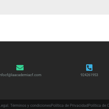
infocf@laacademiacf.com
924261953
Legal. Términos y condiciones
Política de Privacidad
Política de 