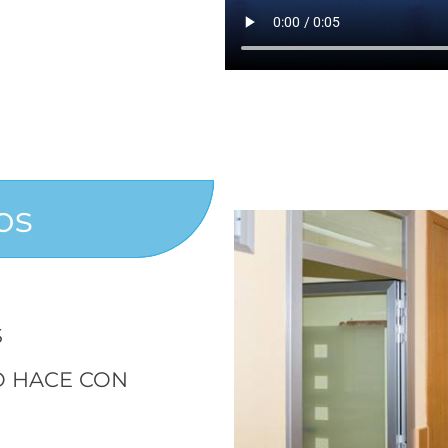
os
A
S
O HACE CON