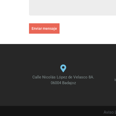
Enviar mensaje
Calle Nicolás López de Velasco 8A.
06004 Badajoz
Aviso 